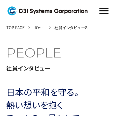
TOP PAGE
JOB&PEOPLE
社員インタビュー8
RECRUIT INFO
新卒募集要項/よくある質問
PEOPLE
RECRUIT INFO
（キャリア採用情報）
社員インタビュー
MESSAGE
ABOUT US
日本の平和を守る。
メッセージ
C3ISについて
ごあいさつ
C3ISについて
熱い想いを抱く
採用メッセージ