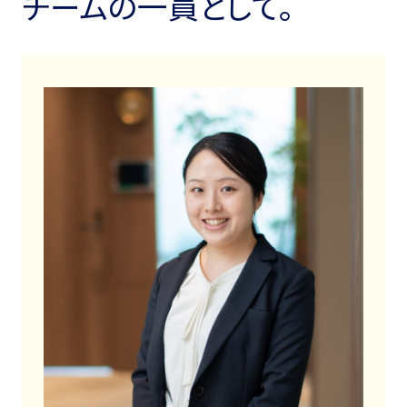
チームの一員として。
求める人材
JOB & POEPLE
WORKSTYLE
私たちの仕事
働き⽅
私たちの仕事
環境・制度
社員インタビュー
C3IS Way
座談会
CAREER
キャリア形成
教育・研修