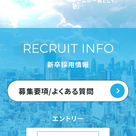
チームの一員として。
い。
った。
く。
い。
る。
れる。
RECRUIT INFO
新卒採用情報
募集要項/よくある質問
エントリー