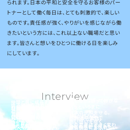
られます。日本の平和と安全を守るお客様のパー
トナーとして働く毎日は、とても刺激的で、楽しい
ものです。責任感が強く、やりがいを感じながら働
きたいという方には、これ以上ない職場だと思い
ます。皆さんと想いをひとつに働ける日を楽しみ
にしています。
Interview
サイバーセキュリティと
任せるが、放っておかな
仲間と共に成長するた
挑み続けなければ
あっというまに
日本の安全のために。
社会に貢献したい。
いう
い。
めに
日本の平和を守る。
真の「安定」を
1日が終わる。
会社の発展のために。
「国防」を支える
最先端の世界で
C3ISの仕事は、
全力を注ぐ。
熱い想いを抱く
勝ち取ることはできな
私の世界は大きく変わ
その品質にこだわり抜
誇りを胸に。
自らの技術を極めた
成長機会にあふれてい
C3ISなら、もっと強くな