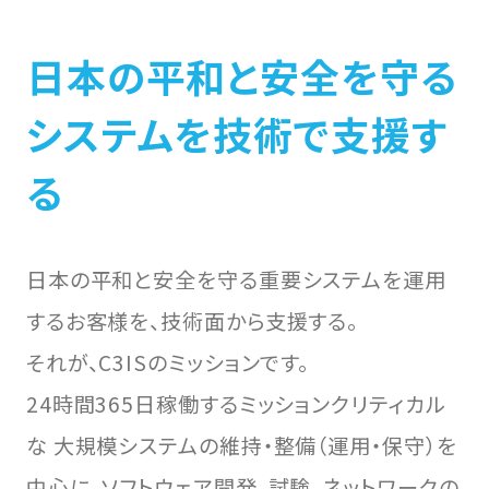
求める人材
日本の平和と安全を守る
JOB & POEPLE
WORKSTYLE
システムを技術で支援す
私たちの仕事
働き⽅
る
私たちの仕事
環境・制度
社員インタビュー
C3IS Way
座談会
日本の平和と安全を守る重要システムを運用
するお客様を、技術面から支援する。
CAREER
それが、C3ISのミッションです。
キャリア形成
24時間365日稼働するミッションクリティカル
な 大規模システムの維持・整備（運用・保守）を
教育・研修
中心に、ソフトウェア開発、試験、ネットワークの