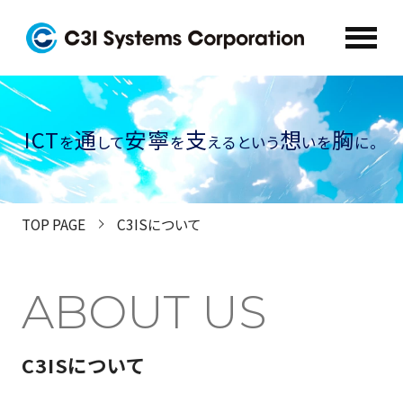
RECRUIT INFO
新卒募集要項/よくある質問
ICT
通
安寧
支
想
胸
を
して
を
えるという
いを
に。
RECRUIT INFO
（キャリア採用情報）
TOP PAGE
C3ISについて
MESSAGE
ABOUT US
ABOUT US
メッセージ
C3ISについて
ごあいさつ
C3ISについて
C3ISについて
採用メッセージ