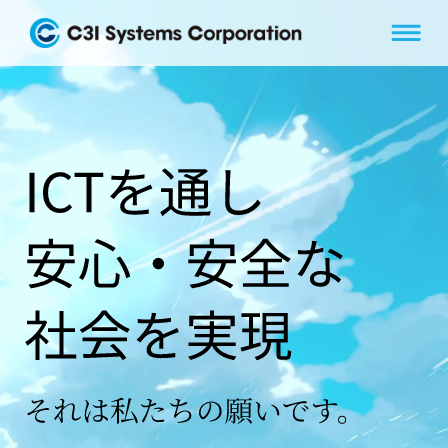
本
文
へ
移
動